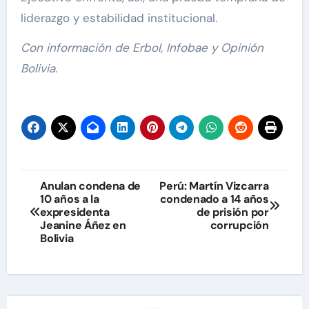
liderazgo y estabilidad institucional.
Con información de Erbol, Infobae y Opinión
Bolivia.
Navegación
Anulan condena de
Perú: Martín Vizcarra
10 años a la
condenado a 14 años
de
expresidenta
de prisión por
Jeanine Áñez en
corrupción
entradas
Bolivia