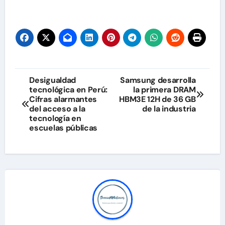
Navegación
Desigualdad
Samsung desarrolla
tecnológica en Perú:
la primera DRAM
de
Cifras alarmantes
HBM3E 12H de 36 GB
del acceso a la
de la industria
entradas
tecnología en
escuelas públicas