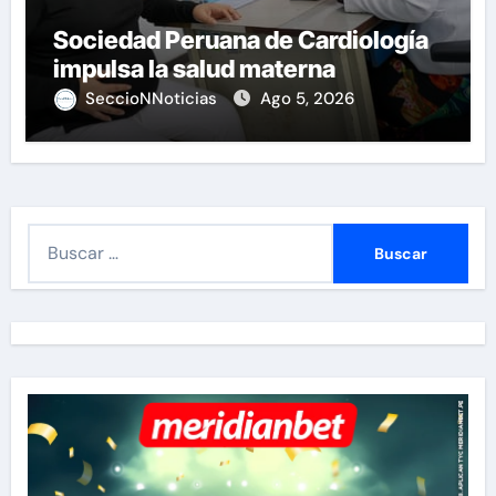
Sociedad Peruana de Cardiología
impulsa la salud materna
SeccioNNoticias
Ago 5, 2026
B
u
s
c
a
r
: