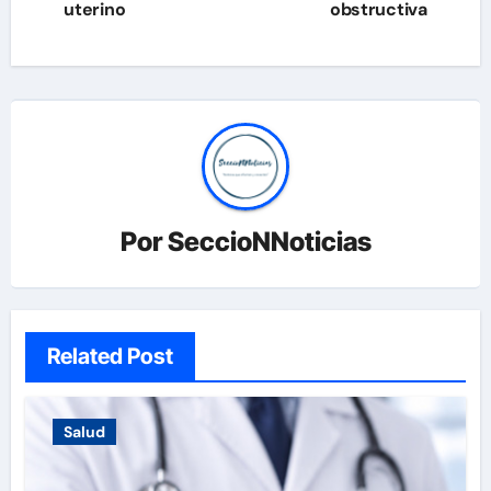
uterino
obstructiva
Por
SeccioNNoticias
Related Post
Salud