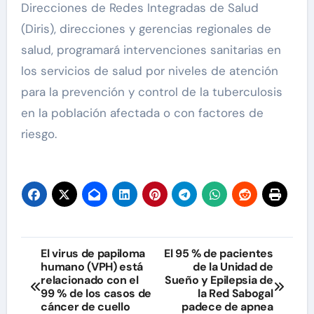
Direcciones de Redes Integradas de Salud
(Diris), direcciones y gerencias regionales de
salud, programará intervenciones sanitarias en
los servicios de salud por niveles de atención
para la prevención y control de la tuberculosis
en la población afectada o con factores de
riesgo.
Navegación
El virus de papiloma
El 95 % de pacientes
humano (VPH) está
de la Unidad de
de
relacionado con el
Sueño y Epilepsia de
99 % de los casos de
la Red Sabogal
entradas
cáncer de cuello
padece de apnea