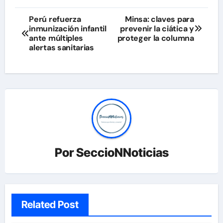
Navegación
Perú refuerza
Minsa: claves para
inmunización infantil
prevenir la ciática y
de
ante múltiples
proteger la columna
alertas sanitarias
entradas
Por
SeccioNNoticias
Related Post