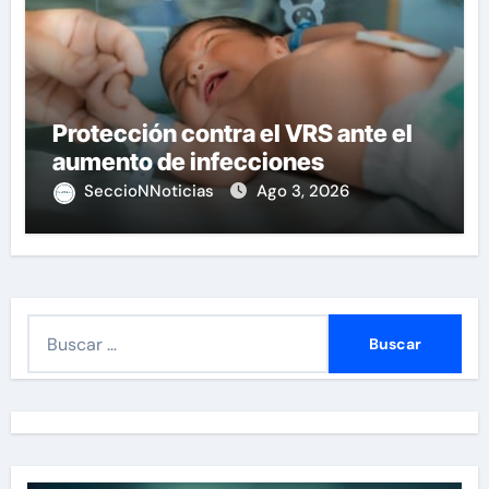
Protección contra el VRS ante el
aumento de infecciones
SeccioNNoticias
Ago 3, 2026
B
u
s
c
a
r