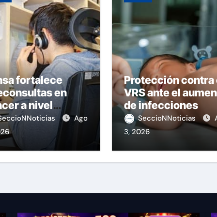
sa fortalece
Protección contra 
econsultas en
VRS ante el aumen
cer a nivel
de infecciones
ional
SeccioNNoticias
Ago
SeccioNNoticias
026
3, 2026