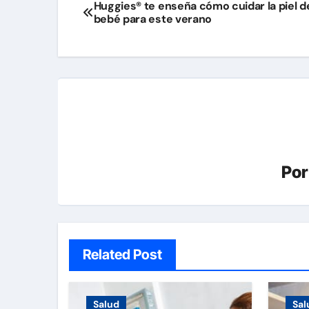
Navegación
Huggies® te enseña cómo cuidar la piel d
bebé para este verano
de
entradas
Po
Related Post
Salud
Sal