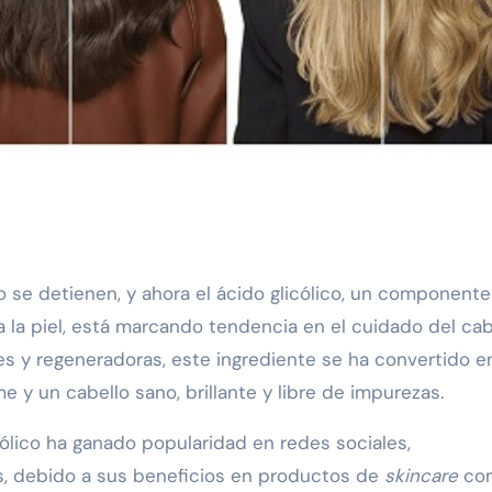
 la piel, está marcando tendencia en el cuidado del cab
s y regeneradoras, este ingrediente se ha convertido e
e y un cabello sano, brillante y libre de impurezas.
cólico ha ganado popularidad en redes sociales,
s, debido a sus beneficios en productos de
skincare
co