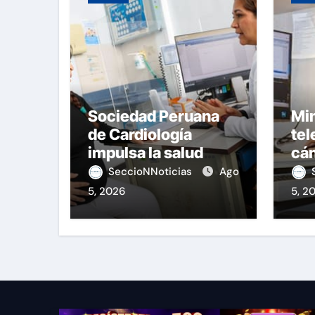
Sociedad Peruana
Min
de Cardiología
tel
impulsa la salud
cán
materna
nac
SeccioNNoticias
Ago
5, 2026
5, 2