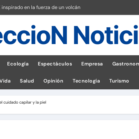
 inspirado en la fuerza de un volcán
entrega 1,600 equipos educativos
ccioN Notic
ogía impulsa la salud materna
las por ignorar distancias de seguridad
llega al Perú en Toulouse Lautrec
Ecología
Espectáculos
Empresa
Gastronom
rie Galaxy A en evento de K-Pop
 Vida
Salud
Opinión
Tecnología
Turismo
s en cáncer a nivel nacional
ed social Myspace a la web
l cuidado capilar y la piel
stal: ¡Descarga la app de Meridianbet y gana una jugada gratis 