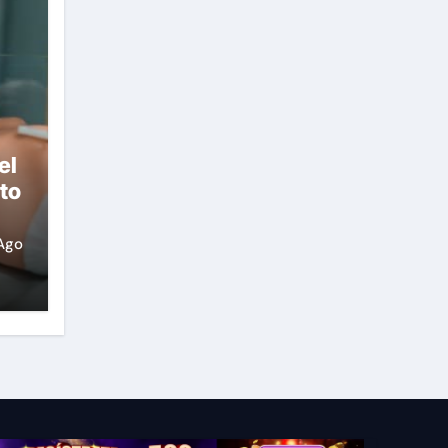
el
to
Ago