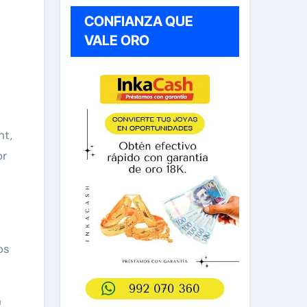
CONFIANZA QUE
VALE ORO
ht,
or
os
n