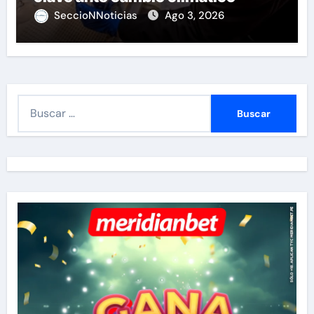
SeccioNNoticias
Ago 3, 2026
B
u
s
c
a
r
: