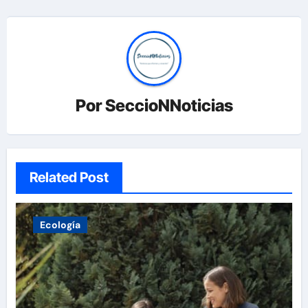
Por
SeccioNNoticias
Related Post
Ecología