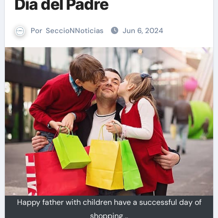
Día del Padre
Por
SeccioNNoticias
Jun 6, 2024
Happy father with children have a successful day of
shopping ..