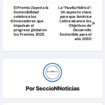
Navegación
El Premio Zayed a la
La “Huella Hídrica”:
Sostenibilidad
Un aspecto clave
de
celebra a los
para que América
innovadores que
Latina alcance los
entradas
impulsan el
Objetivos de
progreso global en
Desarrollo
los Premios 2025
Sostenible para el
año 2030
Por
SeccioNNoticias