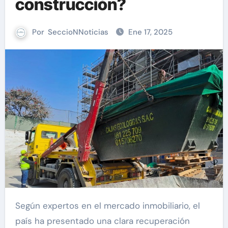
construcción?
Por
SeccioNNoticias
Ene 17, 2025
Según expertos en el mercado inmobiliario, el
país ha presentado una clara recuperación