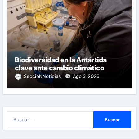
Biodiversidad en la Antártida
clave ante cambio climático
SeccioNNoticias
Ago 3, 2026
B
u
s