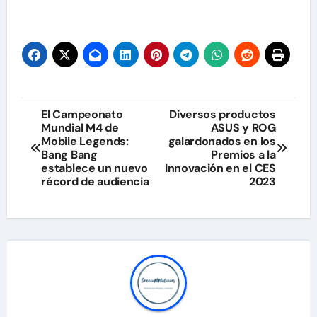
Navegación
El Campeonato
Diversos productos
Mundial M4 de
ASUS y ROG
de
Mobile Legends:
galardonados en los
Bang Bang
Premios a la
entradas
establece un nuevo
Innovación en el CES
récord de audiencia
2023