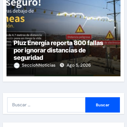
Pluz Energía reporta 800 fallas
por ignorar distancias de
seguridad
SeccioNNoticias
Ago 5, 2026
B
u
s
c