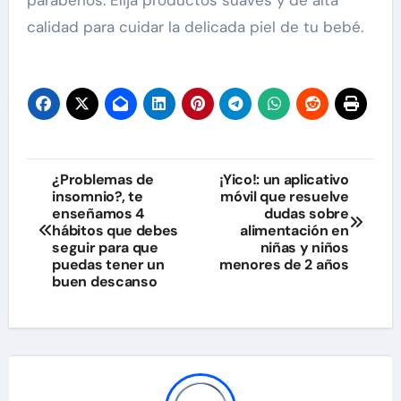
calidad para cuidar la delicada piel de tu bebé.
Navegación
¿Problemas de
¡Yico!: un aplicativo
insomnio?, te
móvil que resuelve
de
enseñamos 4
dudas sobre
hábitos que debes
alimentación en
entradas
seguir para que
niñas y niños
puedas tener un
menores de 2 años
buen descanso