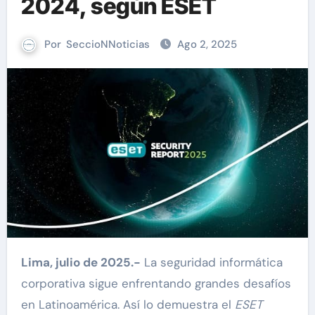
2024, según ESET
Por
SeccioNNoticias
Ago 2, 2025
Lima, julio de 2025.-
La seguridad informática
corporativa sigue enfrentando grandes desafíos
en Latinoamérica. Así lo demuestra el
ESET