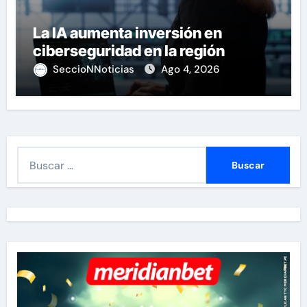
La IA aumenta inversión en
ciberseguridad en la región
SeccioNNoticias
Ago 4, 2026
B
u
s
c
a
r
: