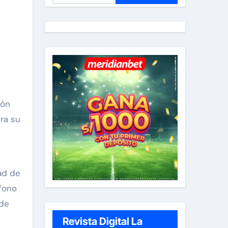
s
c
a
r
:
ra su
ad de
éfono
 de
Revista Digital La