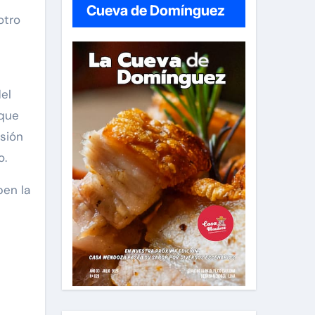
Cueva de Domínguez
otro
del
 que
esión
o.
ben la