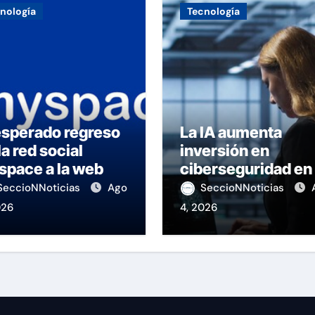
nología
Tecnología
esperado regreso
La IA aumenta
la red social
inversión en
space a la web
ciberseguridad en 
región
SeccioNNoticias
Ago
SeccioNNoticias
026
4, 2026