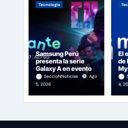
Tecnología
Tec
Samsung Perú
El 
presenta la serie
de 
Galaxy A en evento
My
de K-Pop
SeccioNNoticias
Ago
5, 2026
4, 2