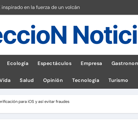
 inspirado en la fuerza de un volcán
entrega 1,600 equipos educativos
ccioN Notic
ogía impulsa la salud materna
las por ignorar distancias de seguridad
llega al Perú en Toulouse Lautrec
Ecología
Espectáculos
Empresa
Gastronom
rie Galaxy A en evento de K-Pop
 Vida
Salud
Opinión
Tecnología
Turismo
s en cáncer a nivel nacional
ed social Myspace a la web
ficación para iOS y así evitar fraudes
stal: ¡Descarga la app de Meridianbet y gana una jugada gratis 