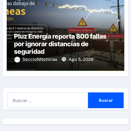
Pluz Energía reporta 800 fallas
por ignorar distancias de
seguridad
SeccioNNoticias
Ago 5, 2026
B
u
s
c
a