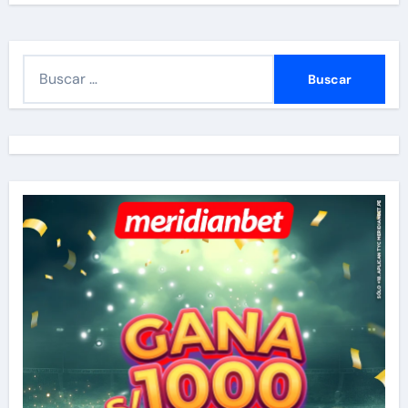
B
u
s
c
a
r
: