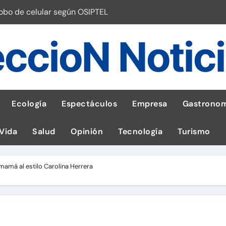
robo de celular según OSIPTEL
a: guía para las familias
ccioN Notic
stal: ¡Descarga la app de Meridianbet y gana una jugada gratis 
 inspirado en la fuerza de un volcán
entrega 1,600 equipos educativos
Ecología
Espectáculos
Empresa
Gastronom
ogía impulsa la salud materna
 Vida
Salud
Opinión
Tecnología
Turismo
las por ignorar distancias de seguridad
llega al Perú en Toulouse Lautrec
 mamá al estilo Carolina Herrera
emisiones de GEI en sus operaciones