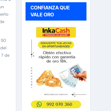
 un
CONFIANZA QUE
queño
VALE ORO
 de
e 50
 del
y 7 de