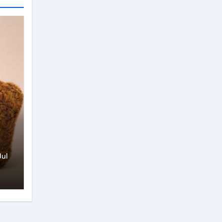
rú
Jul