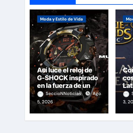
Moda y Estilo de Vida
Mod
Así luce el reloj de
Co
G-SHOCK inspirado
cos
en la fuerza de un
Lat
volcán
Le
SeccioNNoticias
Ago
5, 2026
3, 2