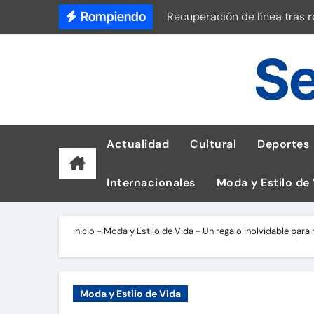
Saltar
Rompiendo
Recuperación de línea tras 
al
Dudas sobre lactancia matern
contenido
Se
Universitario vs Sporting Cri
Así luce el reloj de G-SHOCK
Laptops para Tumbes: ASUS 
Actualidad
Cultural
Deportes
Sociedad Peruana de Cardiol
Internacionales
Moda y Estilo de
Pluz Energía reporta 800 fal
La 10.ª Bienal Tipos Latinos 
Inicio
-
Moda y Estilo de Vida
-
Un regalo inolvidable para
Tetra Pak reduce un 56% de 
Moda y Estilo de Vida