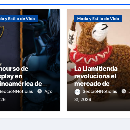
a y Estilo de Vida
Moda y Estilo de Vida
ncurso de
La Llamitienda
play en
revoluciona el
inoamérica de
mercado de
ague of Legends
souvenirs en el Pe
SeccioNNoticias
Ago
SeccioNNoticias
026
31, 2026