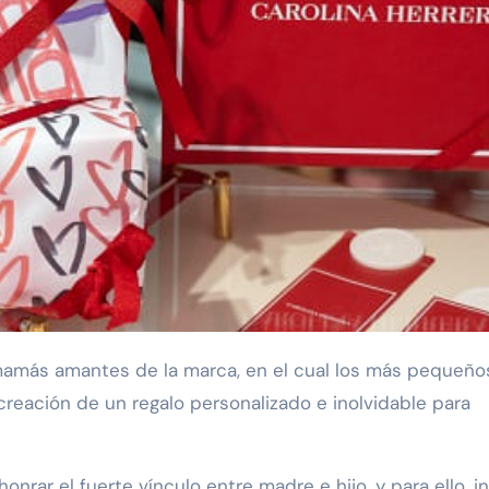
creación de un regalo personalizado e inolvidable para
onrar el fuerte vínculo entre madre e hijo, y para ello, in