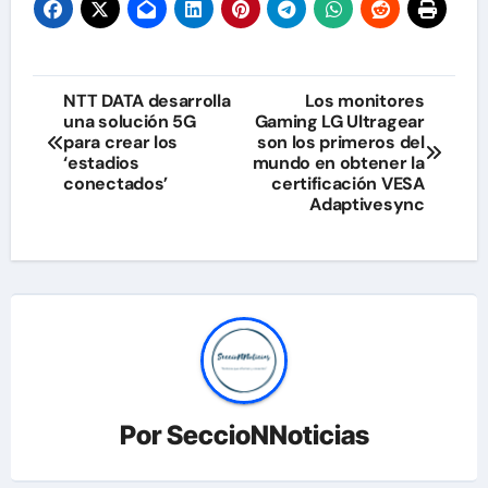
Navegación
NTT DATA desarrolla
Los monitores
una solución 5G
Gaming LG Ultragear
de
para crear los
son los primeros del
‘estadios
mundo en obtener la
entradas
conectados’
certificación VESA
Adaptivesync
Por
SeccioNNoticias