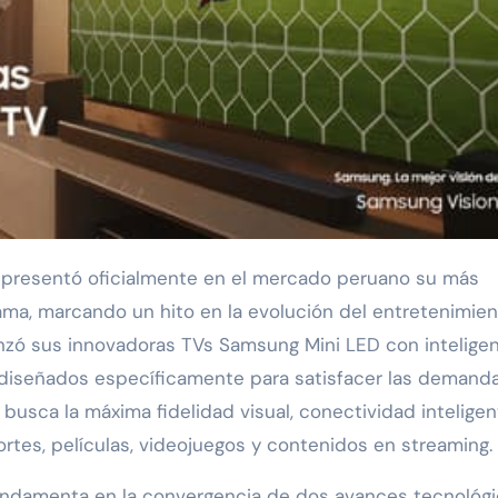
ama, marcando un hito en la evolución del entretenimie
anzó sus innovadoras TVs Samsung Mini LED con intelige
vos diseñados específicamente para satisfacer las demand
usca la máxima fidelidad visual, conectividad inteligen
ortes, películas, videojuegos y contenidos en streaming.
undamenta en la convergencia de dos avances tecnológ