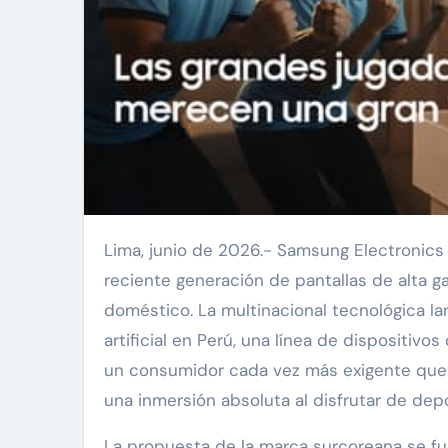
Lima, junio de 2026.- Samsung Electronics presentó oficialmente en el mercado peruano su más
reciente generación de pantallas de alta g
doméstico. La multinacional tecnológica l
artificial en Perú, una línea de dispositi
un consumidor cada vez más exigente que b
una inmersión absoluta al disfrutar de dep
La propuesta de la marca surcoreana se f