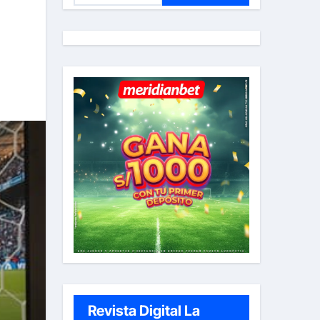
s
c
a
r
:
Revista Digital La