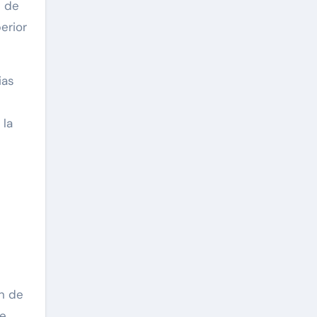
s de
erior
ias
s
 la
n de
te