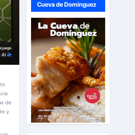
Cueva de Domínguez
nto
ncia
as de
te y
icos