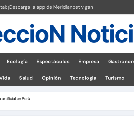
stal: ¡Descarga la app de Meridianbet y gana una jugada gratis 
 inspirado en la fuerza de un volcán
ccioN Notic
entrega 1,600 equipos educativos
ogía impulsa la salud materna
las por ignorar distancias de seguridad
Ecología
Espectáculos
Empresa
Gastronom
llega al Perú en Toulouse Lautrec
 Vida
Salud
Opinión
Tecnología
Turismo
rie Galaxy A en evento de K-Pop
s en cáncer a nivel nacional
artificial en Perú
a: guía para las familias