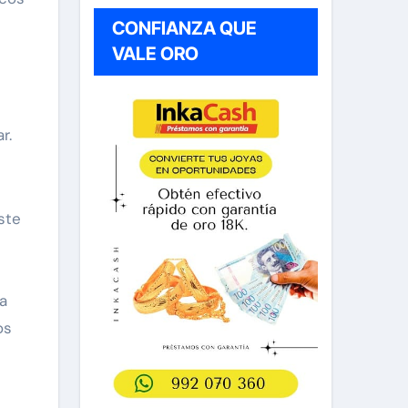
CONFIANZA QUE
VALE ORO
r.
ste
s
a
os
n