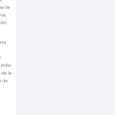
ema de
ias
ción
sta
z
brillo
 de la
a de