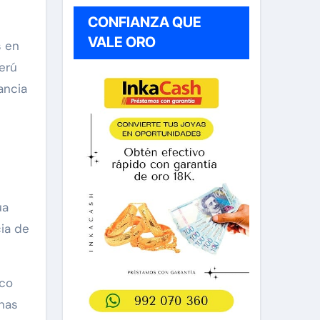
CONFIANZA QUE
VALE ORO
s en
erú
ancia
úa
cia de
ico
nas