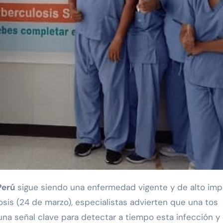
Perú
sigue siendo una enfermedad vigente y de alto imp
osis (24 de marzo), especialistas advierten que una tos
na señal clave para detectar a tiempo esta infección y 