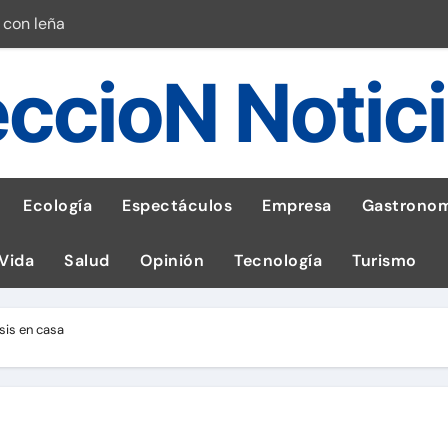
 con leña
ncer de hígado
ccioN Notic
emisiones de GEI en sus operaciones
robo de celular según OSIPTEL
a: guía para las familias
Ecología
Espectáculos
Empresa
Gastronom
stal: ¡Descarga la app de Meridianbet y gana una jugada gratis 
 Vida
Salud
Opinión
Tecnología
Turismo
 inspirado en la fuerza de un volcán
entrega 1,600 equipos educativos
sis en casa
esas en Latam