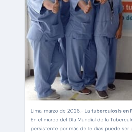
Lima, marzo de 2026.- La
tuberculosis en 
En el marco del Día Mundial de la Tubercul
persistente por más de 15 días puede ser u