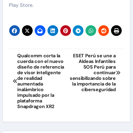
Play Store.
Navegación
Qualcomm corta la
ESET Perú se une a
cuerda con el nuevo
Aldeas Infantiles
de
diseño de referencia
SOS Perú para
de visor inteligente
continuar
entradas
de realidad
sensibilizando sobre
aumentada
la importancia de la
inalámbrico
ciberseguridad
impulsado por la
plataforma
Snapdragon XR2