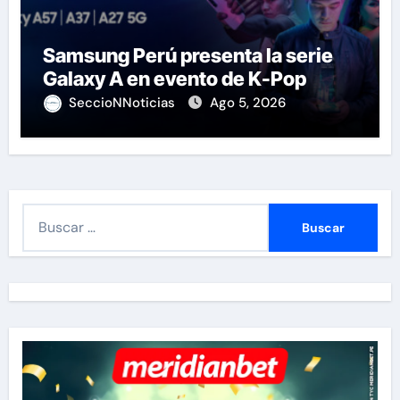
Samsung Perú presenta la serie
Galaxy A en evento de K-Pop
SeccioNNoticias
Ago 5, 2026
B
u
s
c
a
r
: