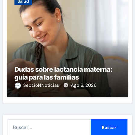
Salud
Dudas sobre lactancia materna:
guía para las familias
SeccioNNoticias
Ago 6, 2026
B
u