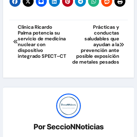
Navegación
Clínica Ricardo
Prácticas y
Palma potencia su
conductas
de
servicio de medicina
saludables que
nuclear con
ayudan a la
entradas
dispositivo
prevención ante
integrado SPECT–CT
posible exposición
de metales pesados
Por
SeccioNNoticias