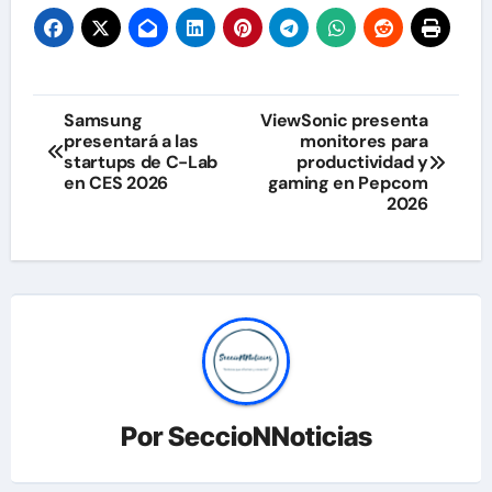
Navegación
Samsung
ViewSonic presenta
presentará a las
monitores para
de
startups de C-Lab
productividad y
en CES 2026
gaming en Pepcom
entradas
2026
Por
SeccioNNoticias