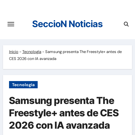
Saltar
al
contenido
SeccioN Noticias
Inicio
-
Tecnología
-
Samsung presenta The Freestyle+ antes de
CES 2026 con IA avanzada
Tecnología
Samsung presenta The
Freestyle+ antes de CES
2026 con IA avanzada