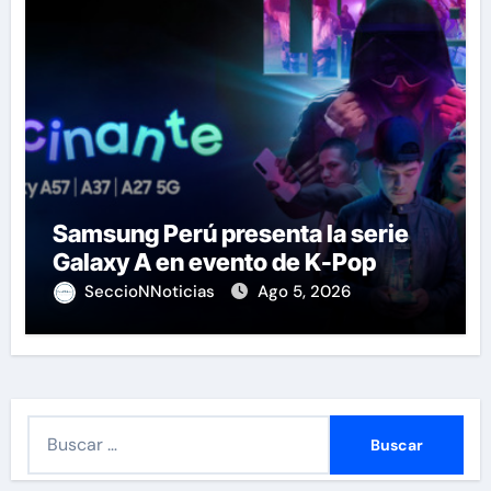
Samsung Perú presenta la serie
Galaxy A en evento de K-Pop
SeccioNNoticias
Ago 5, 2026
B
u
s