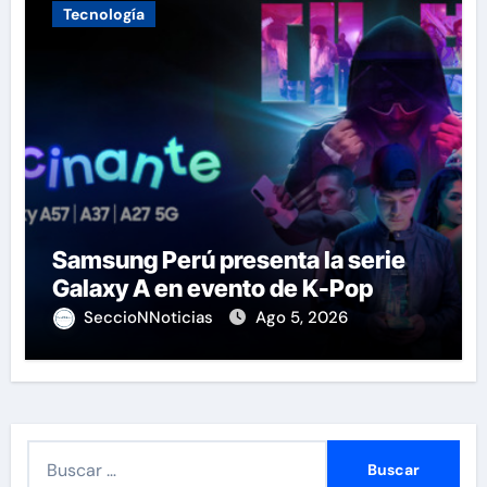
Tecnología
Samsung Perú presenta la serie
Galaxy A en evento de K-Pop
SeccioNNoticias
Ago 5, 2026
B
u