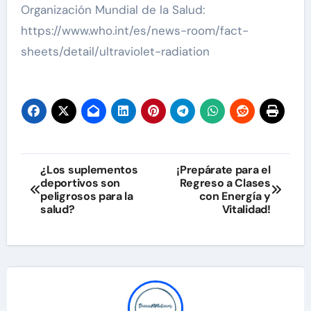
Organización Mundial de la Salud:
https://www.who.int/es/news-room/fact-
sheets/detail/ultraviolet-radiation
Navegación
¿Los suplementos
¡Prepárate para el
deportivos son
Regreso a Clases
de
peligrosos para la
con Energía y
salud?
Vitalidad!
entradas