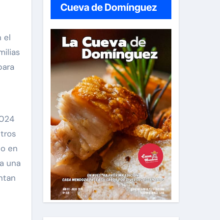
Cueva de Domínguez
 el
milias
para
2024
ntros
do en
 a una
ntan