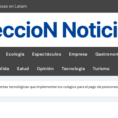
esas en Latam
 con leña
ccioN Notic
ncer de hígado
emisiones de GEI en sus operaciones
robo de celular según OSIPTEL
Ecología
Espectáculos
Empresa
Gastronom
a: guía para las familias
 Vida
Salud
Opinión
Tecnología
Turismo
stal: ¡Descarga la app de Meridianbet y gana una jugada gratis 
 inspirado en la fuerza de un volcán
entas tecnológicas que implementan los colegios para el pago de pensiones
l Perú