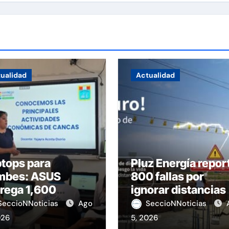
ualidad
Actualidad
tops para
Pluz Energía repor
mbes: ASUS
800 fallas por
rega 1,600
ignorar distancias
ipos educativos
de seguridad
SeccioNNoticias
Ago
SeccioNNoticias
026
5, 2026