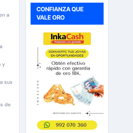
CONFIANZA QUE
en a
VALE ORO
a
 y
 a sus
as de