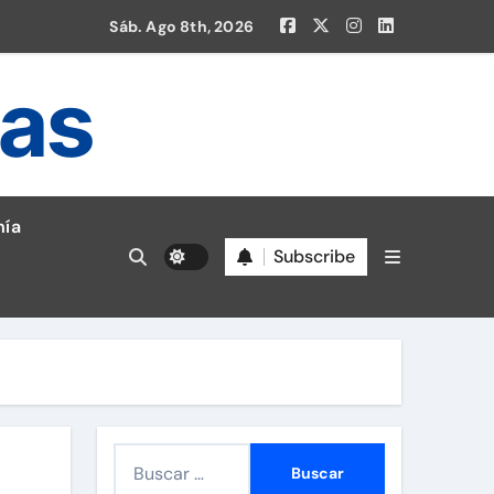
Sáb. Ago 8th, 2026
ias
ía
Subscribe
en la Liga 1!
B
u