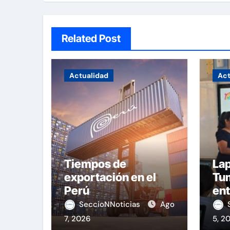
Related Post
Actualidad
Act
Tiempos de
Lap
exportación en el
Tu
Perú
ent
equ
SeccioNNoticias
Ago
7, 2026
5, 2