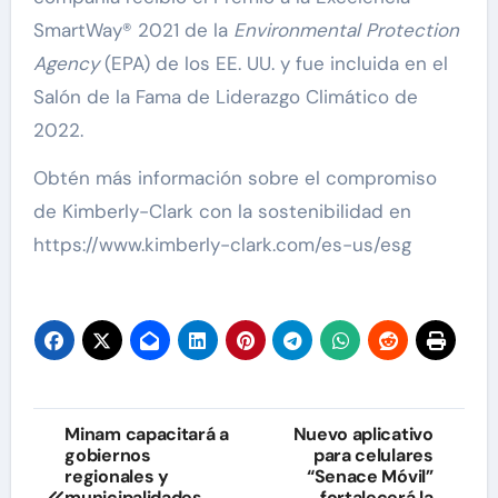
SmartWay® 2021 de la
Environmental Protection
Agency
(EPA) de los EE. UU. y fue incluida en el
Salón de la Fama de Liderazgo Climático de
2022.
Obtén más información sobre el compromiso
de Kimberly-Clark con la sostenibilidad en
https://www.kimberly-clark.com/es-us/esg
Navegación
Minam capacitará a
Nuevo aplicativo
gobiernos
para celulares
de
regionales y
“Senace Móvil”
municipalidades
fortalecerá la