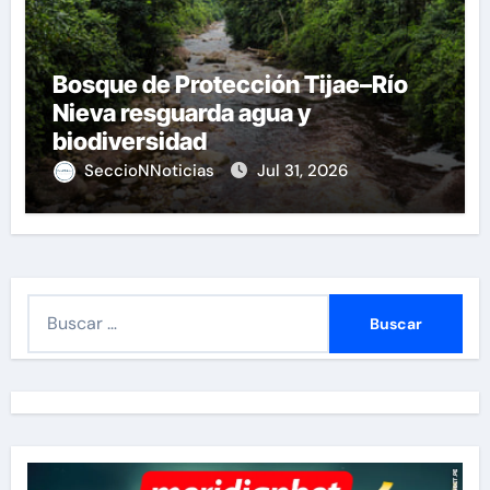
Bosque de Protección Tijae–Río
Nieva resguarda agua y
biodiversidad
SeccioNNoticias
Jul 31, 2026
B
u
s
c
a
r