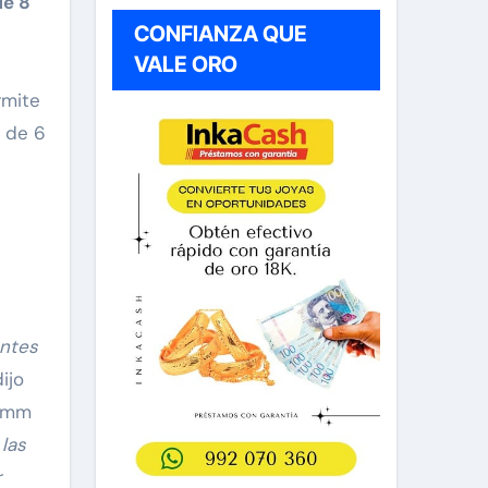
de 8
CONFIANZA QUE
VALE ORO
rmite
 de 6
entes
dijo
comm
las
r