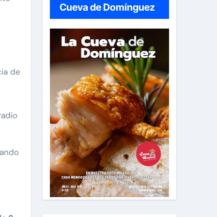
Cueva de Domínguez
cia de
radio
zando