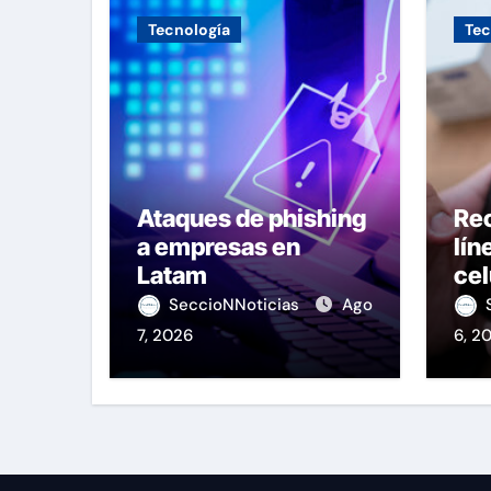
Tecnología
Tec
Ataques de phishing
Re
a empresas en
lín
Latam
cel
OS
SeccioNNoticias
Ago
7, 2026
6, 2