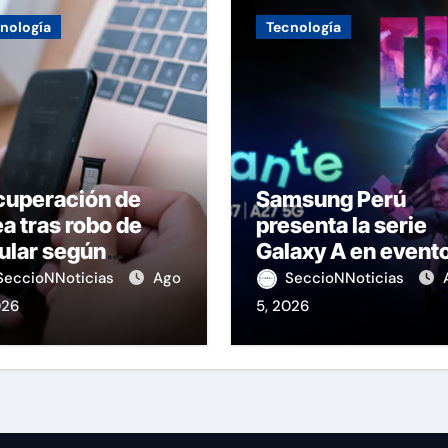
nología
Tecnología
cuperación de
Samsung Perú
ea tras robo de
presenta la serie
ular según
Galaxy A en event
IPTEL
de K-Pop
SeccioNNoticias
Ago
SeccioNNoticias
026
5, 2026