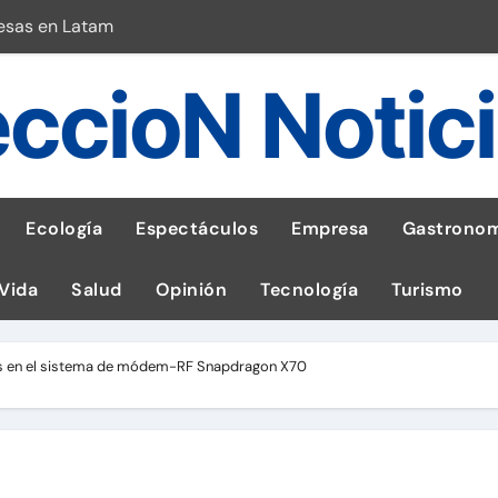
esas en Latam
 con leña
ccioN Notic
ncer de hígado
emisiones de GEI en sus operaciones
robo de celular según OSIPTEL
Ecología
Espectáculos
Empresa
Gastronom
a: guía para las familias
 Vida
Salud
Opinión
Tecnología
Turismo
stal: ¡Descarga la app de Meridianbet y gana una jugada gratis 
 inspirado en la fuerza de un volcán
s en el sistema de módem-RF Snapdragon X70
l Perú