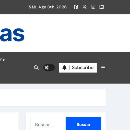
Sáb. Ago 8th, 2026
ias
ía
Subscribe
en la Liga 1!
B
u