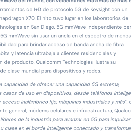
mmWave del mundo, con velocidades máximas de más 
erramientas de I+D de protocolo 5G de Keysight con un
apdragon X70. El hito tuvo lugar en los laboratorios de
hnologies en San Diego. 5G mmWave independiente pe
s 5G mmWave sin usar un ancla en el espectro de menos
ibilidad para brindar acceso de banda ancha de fibra
its y latencia ultrabaja a clientes residenciales y
ón de producto, Qualcomm Technologies ilustra su
e clase mundial para dispositivos y redes.
la capacidad de ofrecer una capacidad 5G extrema,
 casos de uso en dispositivos, desde teléfonos intelig
 acceso inalámbrico fijo, máquinas industriales y más
”, 
rente general, módems celulares e infraestructura, Qual
íderes de la industria para avanzar en 5G para impulsar 
u clase en el borde inteligente conectado y transforma