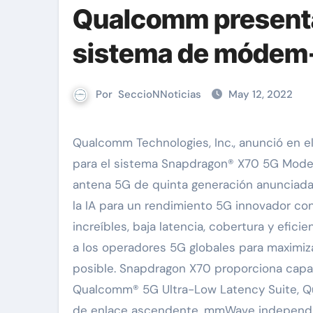
Qualcomm presenta
sistema de módem
Por
SeccioNNoticias
May 12, 2022
Qualcomm Technologies, Inc., anunció en el evento Qualcomm® 5G Summit nuevas capacidades e hitos
para el sistema Snapdragon® X70 5G Modem
antena 5G de quinta generación anunciada
la IA para un rendimiento 5G innovador co
increíbles, baja latencia, cobertura y efic
a los operadores 5G globales para maximiz
posible. Snapdragon X70 proporciona cap
Qualcomm® 5G Ultra-Low Latency Suite, Q
de enlace ascendente, mmWave independie