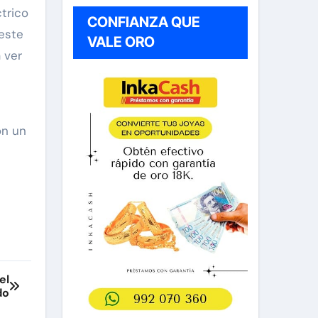
trico
CONFIANZA QUE
este
VALE ORO
 ver
e
on un
el
do