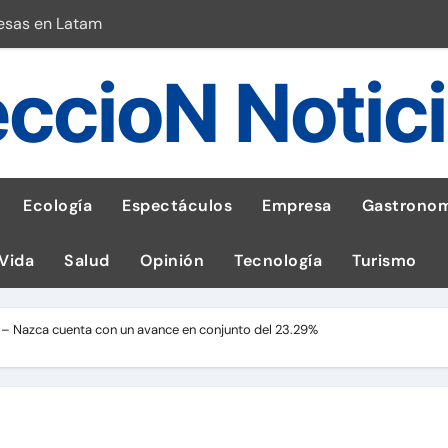
esas en Latam
 con leña
ccioN Notic
ncer de hígado
emisiones de GEI en sus operaciones
robo de celular según OSIPTEL
Ecología
Espectáculos
Empresa
Gastronom
a: guía para las familias
 Vida
Salud
Opinión
Tecnología
Turismo
stal: ¡Descarga la app de Meridianbet y gana una jugada gratis 
 inspirado en la fuerza de un volcán
a – Nazca cuenta con un avance en conjunto del 23.29%
l Perú