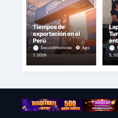
Tiempos de
Lap
exportación en el
Tu
Perú
ent
equ
SeccioNNoticias
Ago
7, 2026
5, 2