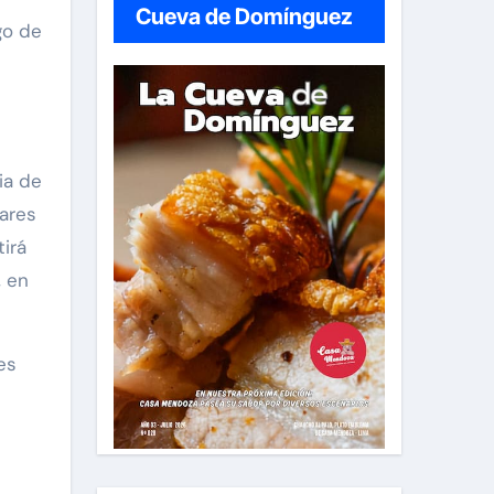
Cueva de Domínguez
go de
ia de
nares
irá
, en
es