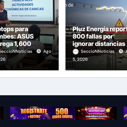
tops para
Pluz Energía repor
mbes: ASUS
800 fallas por
rega 1,600
ignorar distancias
ipos educativos
de seguridad
SeccioNNoticias
Ago
SeccioNNoticias
026
5, 2026