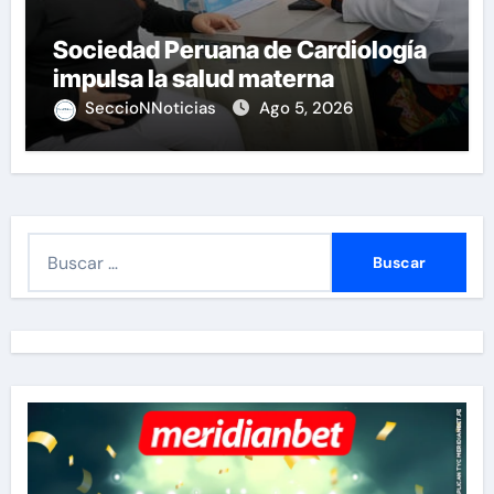
Sociedad Peruana de Cardiología
impulsa la salud materna
SeccioNNoticias
Ago 5, 2026
B
u
s
c
a
r
: