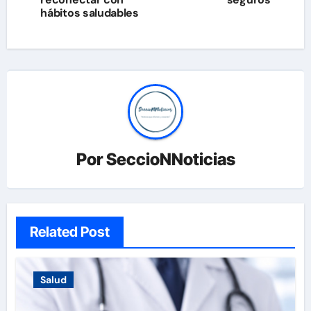
entradas
hábitos saludables
Por
SeccioNNoticias
Related Post
Salud