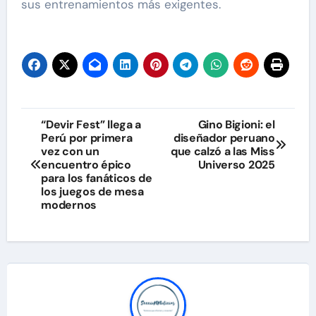
sus entrenamientos más exigentes.
Navegación
“Devir Fest” llega a
Gino Bigioni: el
Perú por primera
diseñador peruano
de
vez con un
que calzó a las Miss
encuentro épico
Universo 2025
entradas
para los fanáticos de
los juegos de mesa
modernos