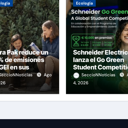
logía
Ecología
ra Pak reduce un
Schneider Electric
% de emisiones
lanza el Go Green
GEI en sus
Student Competit
eraciones
SeccioNNoticias
Ago
SeccioNNoticias
026
4, 2026