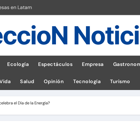
esas en Latam
 con leña
ccioN Notic
ncer de hígado
emisiones de GEI en sus operaciones
robo de celular según OSIPTEL
Ecología
Espectáculos
Empresa
Gastronom
a: guía para las familias
 Vida
Salud
Opinión
Tecnología
Turismo
stal: ¡Descarga la app de Meridianbet y gana una jugada gratis 
 inspirado en la fuerza de un volcán
elebra el Día de la Energía?
l Perú