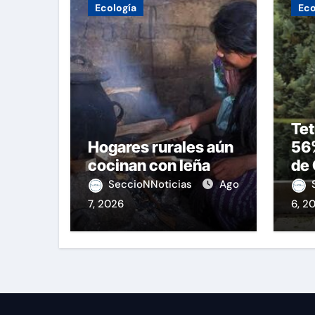
Ecología
Eco
Tet
Hogares rurales aún
56
cocinan con leña
de 
op
SeccioNNoticias
Ago
7, 2026
6, 2