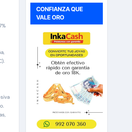
CONFIANZA QUE
VALE ORO
17%
a,
).
siva
o.
as,