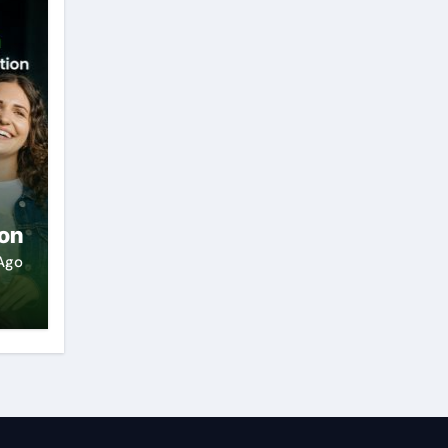
ion
Ago