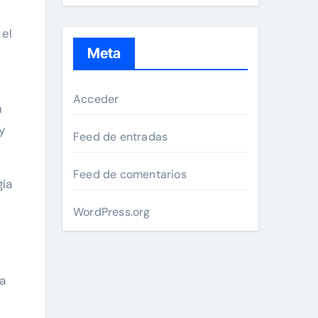
 el
Meta
Acceder
n
y
Feed de entradas
Feed de comentarios
gía
WordPress.org
ma