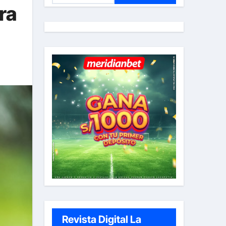
ra
s
c
a
r
:
Revista Digital La