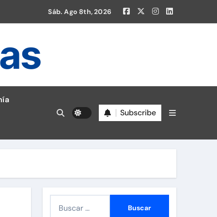
Sáb. Ago 8th, 2026
ias
ía
Subscribe
en la Liga 1!
B
u