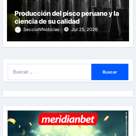
Producción del pisco peruano y la
ciencia de su calidad
SeccioNNoticias
Jul 25, 2026
B
u
s
c
a
r
: