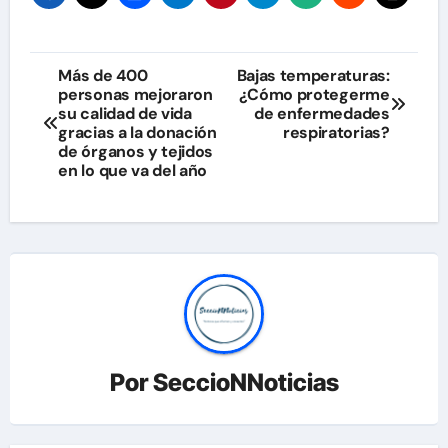
Navegación
Más de 400
Bajas temperaturas:
personas mejoraron
¿Cómo protegerme
de
su calidad de vida
de enfermedades
gracias a la donación
respiratorias?
entradas
de órganos y tejidos
en lo que va del año
Por
SeccioNNoticias