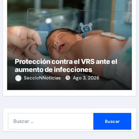
Protección contra el VRS ante el
aumento de infecciones
SeccioNNoticias
Ago 3, 2026
B
u
s