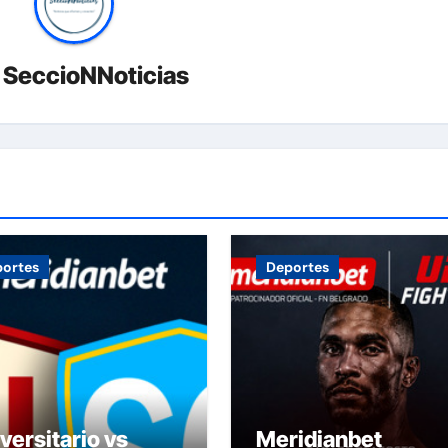
r
SeccioNNoticias
ortes
Deportes
versitario vs
Meridianbet