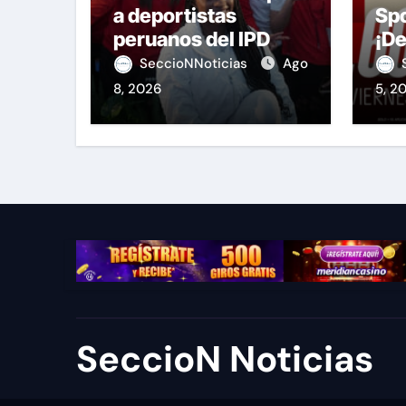
a deportistas
Spo
peruanos del IPD
¡De
Mer
SeccioNNoticias
Ago
una
8, 2026
5, 2
la 
SeccioN Noticias