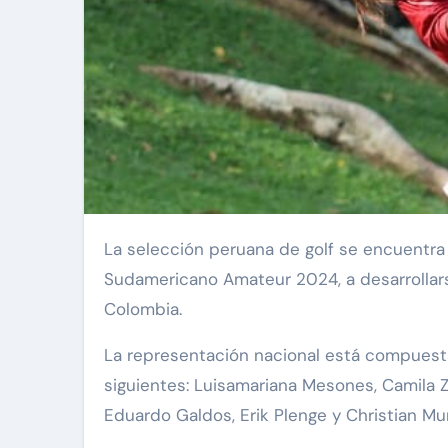
La selección peruana de golf se encuentra lista para iniciar su participación en la edición 18 del Abierto
Sudamericano Amateur 2024, a desarrollarse
Colombia.
La representación nacional está compuesta
siguientes: Luisamariana Mesones, Camila Zi
Eduardo Galdos, Erik Plenge y Christian Mu