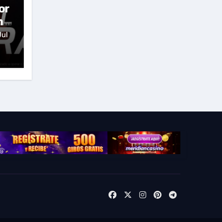
or
n
la
Jul