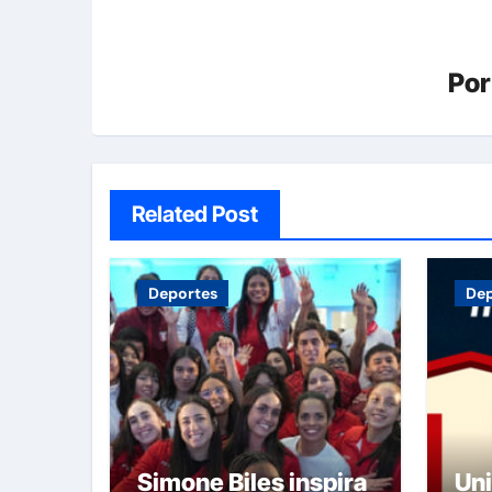
Po
Related Post
Deportes
Dep
Simone Biles inspira
Uni