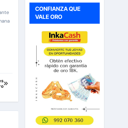
CONFIANZA QUE
ante
VALE ORO
mana
es
ro