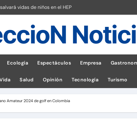
salvará vidas de niños en el HEP
l Perú
ccioN Notic
esas en Latam
 con leña
ncer de hígado
Ecología
Espectáculos
Empresa
Gastronom
emisiones de GEI en sus operaciones
 Vida
Salud
Opinión
Tecnología
Turismo
robo de celular según OSIPTEL
a: guía para las familias
cano Amateur 2024 de golf en Colombia
tistas peruanos del IPD