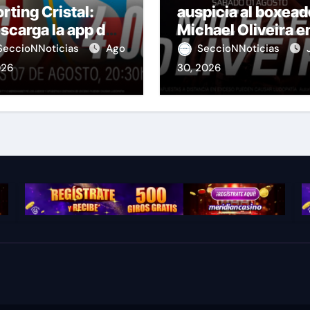
rting Cristal:
auspicia al boxead
scarga la app de
Michael Oliveira e
idianbet y gana
su debut oficial en 
SeccioNNoticias
Ago
SeccioNNoticias
 jugada gratis en
UFC
026
30, 2026
Liga 1!