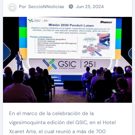
Por
SeccioNNoticias
Jun 25, 2024
En el marco de la celebración de la
vigesimoquinta edición del GSIC, en el Hotel
Xcaret Arte, el cual reunió a más de 700