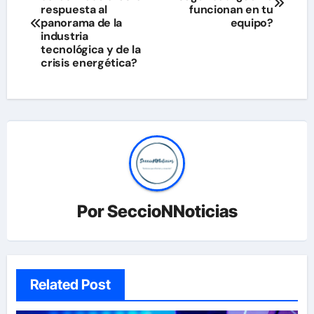
de
respuesta al
funcionan en tu
panorama de la
equipo?
entradas
industria
tecnológica y de la
crisis energética?
Por
SeccioNNoticias
Related Post