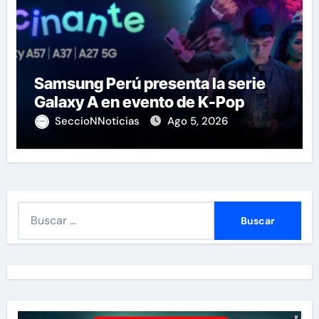
Samsung Perú presenta la serie
Galaxy A en evento de K-Pop
SeccioNNoticias
Ago 5, 2026
B
u
s
c
a
r