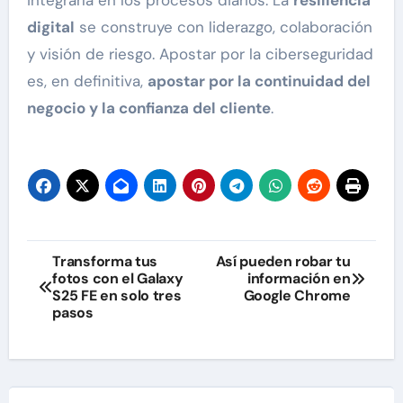
integrarla en los procesos diarios. La
resiliencia
digital
se construye con liderazgo, colaboración
y visión de riesgo. Apostar por la ciberseguridad
es, en definitiva,
apostar por la continuidad del
negocio y la confianza del cliente
.
Navegación
Transforma tus
Así pueden robar tu
fotos con el Galaxy
información en
de
S25 FE en solo tres
Google Chrome
pasos
entradas