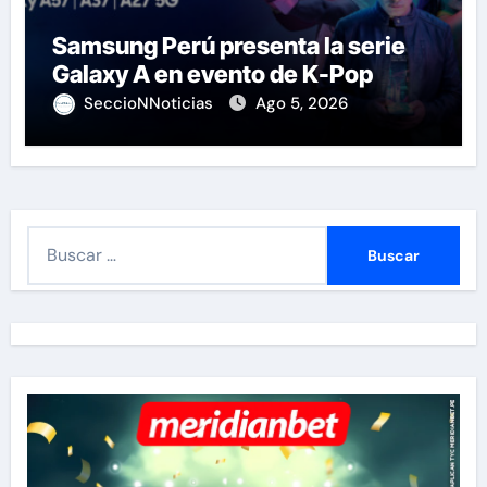
Samsung Perú presenta la serie
Galaxy A en evento de K-Pop
SeccioNNoticias
Ago 5, 2026
B
u
s
c
a
r
: