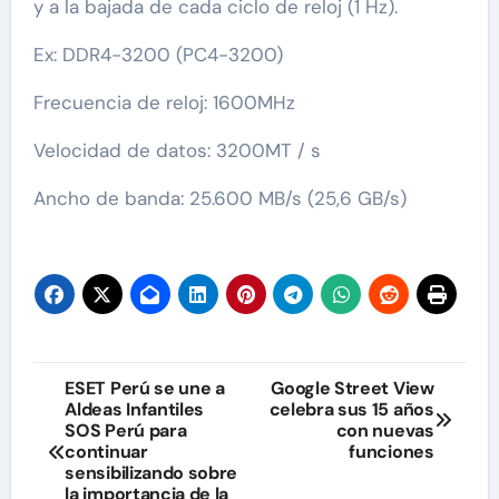
y a la bajada de cada ciclo de reloj (1 Hz).
Ex: DDR4-3200 (PC4-3200)
Frecuencia de reloj: 1600MHz
Velocidad de datos: 3200MT / s
Ancho de banda: 25.600 MB/s (25,6 GB/s)
Navegación
ESET Perú se une a
Google Street View
Aldeas Infantiles
celebra sus 15 años
de
SOS Perú para
con nuevas
continuar
funciones
entradas
sensibilizando sobre
la importancia de la