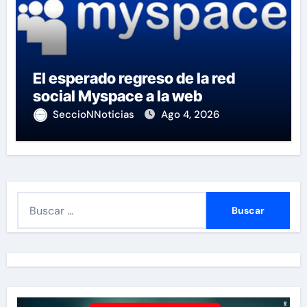
El esperado regreso de la red
social Myspace a la web
SeccioNNoticias
Ago 4, 2026
B
u
s
c
a
r