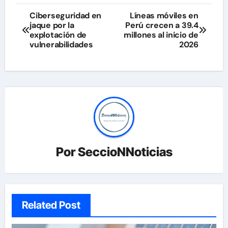
Navegación
Ciberseguridad en
Líneas móviles en
jaque por la
Perú crecen a 39.4
de
explotación de
millones al inicio de
vulnerabilidades
2026
entradas
Por
SeccioNNoticias
Related Post