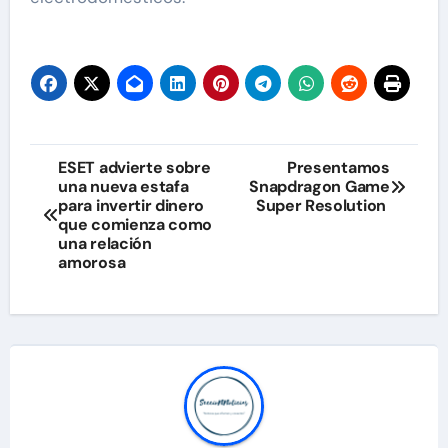
Navegación
ESET advierte sobre
Presentamos
una nueva estafa
Snapdragon Game
de
para invertir dinero
Super Resolution
que comienza como
entradas
una relación
amorosa