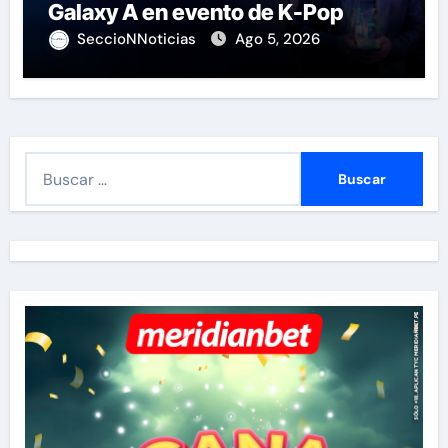
Galaxy A en evento de K-Pop
SeccioNNoticias
Ago 5, 2026
B
u
s
c
a
r
: