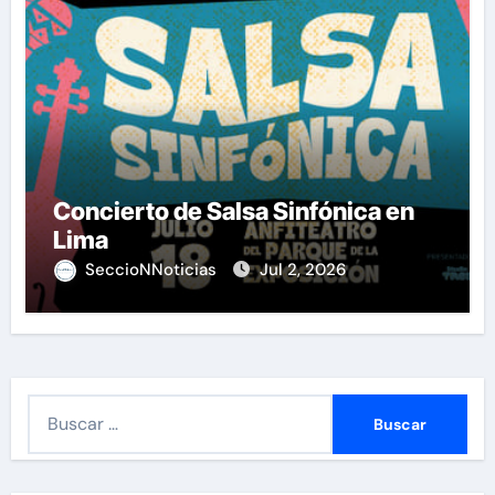
Concierto de Salsa Sinfónica en
Lima
SeccioNNoticias
Jul 2, 2026
B
u
s