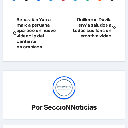
Navegación
Sebastián Yatra:
Guillermo Dávila
marca peruana
envía saludos a
de
aparece en nuevo
todos sus fans en
videoclip del
emotivo video
entradas
cantante
colombiano
Por
SeccioNNoticias