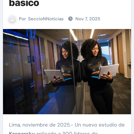
básico
Por
SeccioNNoticias
Nov 7, 2025
Lima, noviembre de 2025.- Un nuevo estudio de
Kaspersky
aplicado a 300 líderes de