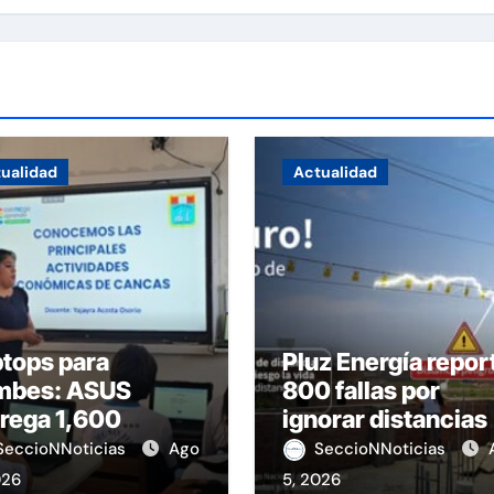
ualidad
Actualidad
tops para
Pluz Energía repor
mbes: ASUS
800 fallas por
rega 1,600
ignorar distancias
ipos educativos
de seguridad
SeccioNNoticias
Ago
SeccioNNoticias
026
5, 2026