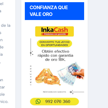
el
CONFIANZA QUE
a
VALE ORO
 de la
s
en
de
la
,
an
zar
ble
mico.