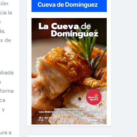
ción
Cueva de Domínguez
ia la
e
ás,
es de
cubada
s
aforma
ica
 y
ura a