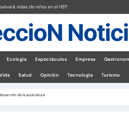
salvará vidas de niños en el HEP
l Perú
ccioN Notic
esas en Latam
 con leña
ncer de hígado
Ecología
Espectáculos
Empresa
Gastronom
emisiones de GEI en sus operaciones
 Vida
Salud
Opinión
Tecnología
Turismo
robo de celular según OSIPTEL
a: guía para las familias
l desarrollo de la acuicultura
tistas peruanos del IPD