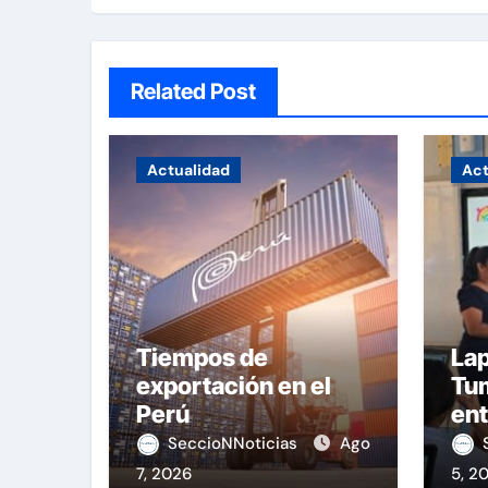
Related Post
Actualidad
Act
Tiempos de
Lap
exportación en el
Tu
Perú
ent
equ
SeccioNNoticias
Ago
7, 2026
5, 2