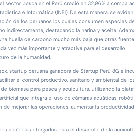
del sector pesca en el Perú creció en 32,96% a compara
tadística e Informática (INEI). De esta manera, se evidenc
ntación de los peruanos los cuales consumen especies d
mo indirectamente, destacando la harina y aceite. Adem
una huella de carbono mucho más baja que otras fuent
ada vez más importante y atractiva para el desarrollo
uturo de la humanidad.
Veox, startup peruana ganadora de Startup Perú 8G e in
ilitar el control productivo, sanitario y ambiental de lo
 de biomasa para pesca y acuicultura, utilizando la plat
artificial que integra el uso de cámaras acuáticas, robót
in de mejorar las operaciones, aumentar la productividad
os acuícolas otorgados para el desarrollo de la acuicult