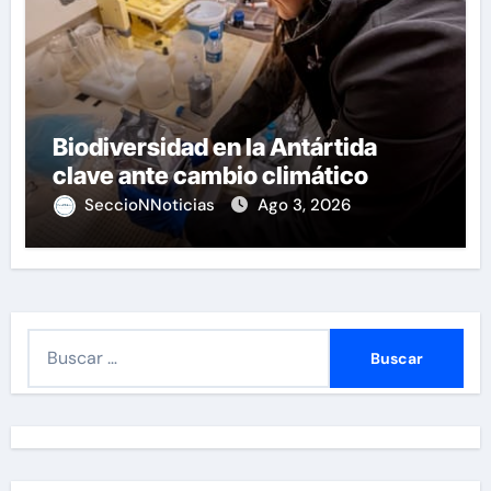
Biodiversidad en la Antártida
clave ante cambio climático
SeccioNNoticias
Ago 3, 2026
B
u
s
c
a