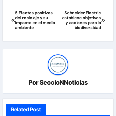
Navegación
5 Efectos positivos
Schneider Electric
del reciclaje y su
establece objetivos
de
impacto en el medio
y acciones para la
ambiente
biodiversidad
entradas
Por
SeccioNNoticias
Related Post