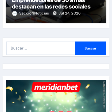
destacan en las redes sociales
SeccioNNoticias
Jul 24, 2026
B
u
s
c
a
r
: