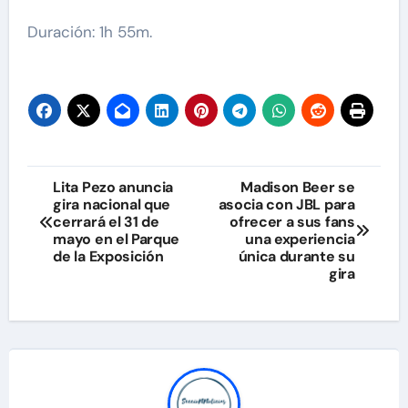
Duración: 1h 55m.
Navegación
Lita Pezo anuncia
Madison Beer se
gira nacional que
asocia con JBL para
de
cerrará el 31 de
ofrecer a sus fans
mayo en el Parque
una experiencia
entradas
de la Exposición
única durante su
gira