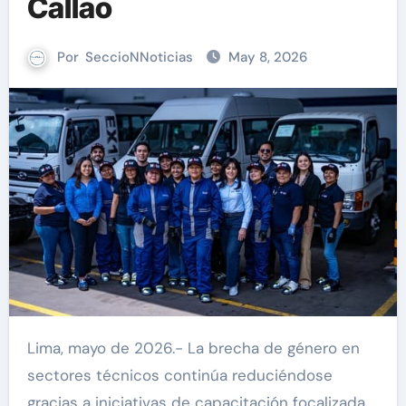
Callao
Por
SeccioNNoticias
May 8, 2026
Lima, mayo de 2026.- La brecha de género en
sectores técnicos continúa reduciéndose
gracias a iniciativas de capacitación focalizada.