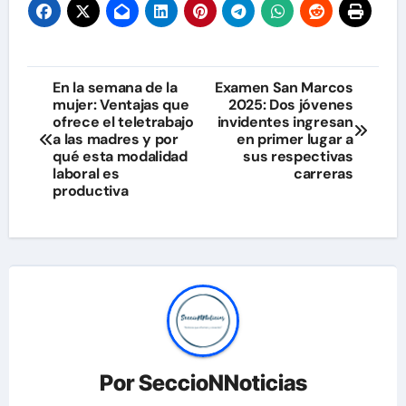
Navegación
En la semana de la
Examen San Marcos
mujer: Ventajas que
2025: Dos jóvenes
de
ofrece el teletrabajo
invidentes ingresan
a las madres y por
en primer lugar a
entradas
qué esta modalidad
sus respectivas
laboral es
carreras
productiva
Por
SeccioNNoticias