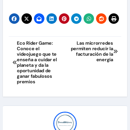
Navegación
Eco Rider Game:
Las microrredes
Conoce el
permiten reducir la
de
videojuego que te
facturación de la
enseña a cuidar el
energía
entradas
planeta y da la
oportunidad de
ganar fabulosos
premios