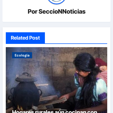
Por
SeccioNNoticias
Related Post
Ecología
Hogares rurales aún cocinan con